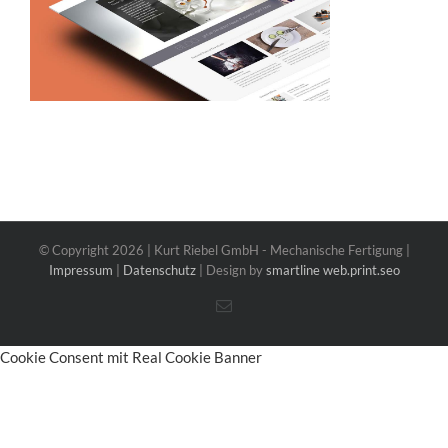
© Copyright
2026 | Kurt Riebel GmbH - Mechanische Fertigung |
Impressum
|
Datenschutz
| Design by
smartline web.print.seo
E-
Mail
Cookie Consent mit Real Cookie Banner