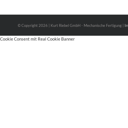
© Copyright
2026 | Kurt Riebel GmbH - Mechanische Fertigung |
I
Cookie Consent mit Real Cookie Banner