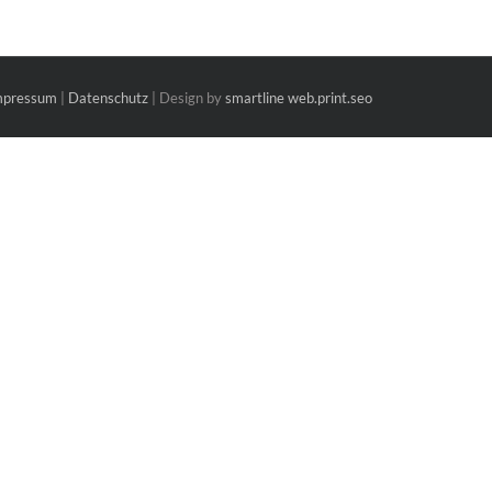
mpressum
|
Datenschutz
| Design by
smartline web.print.seo