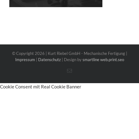
© Copyright
2026 | Kurt Riebel GmbH - Mechanische Fertigung |
Impressum
|
Datenschutz
| Design by
smartline web.print.seo
E-
Mail
Cookie Consent mit Real Cookie Banner