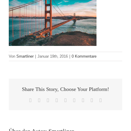
Von
Smartliner
|
Januar 19th, 2016
|
0 Kommentare
Share This Story, Choose Your Platform!
Facebook
Twitter
Reddit
LinkedIn
WhatsApp
Tumblr
Pinterest
Vk
E-
Mail
Über den Autor:
Smartliner