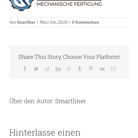
Von
Smartliner
|
März 5th, 2020
|
0 Kommentare
Share This Story, Choose Your Platform!
Facebook
Twitter
Reddit
LinkedIn
WhatsApp
Tumblr
Pinterest
Vk
E-
Mail
Über den Autor:
Smartliner
Hinterlasse einen